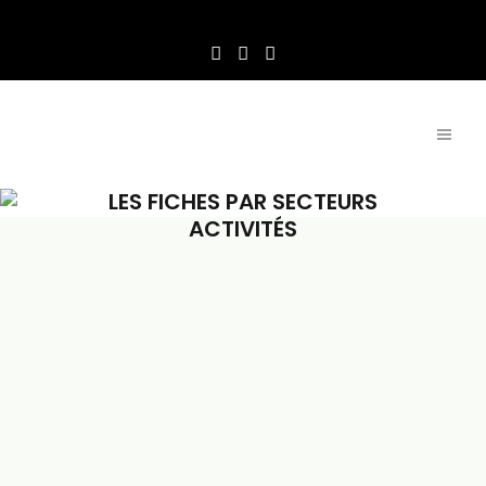
LES FICHES PAR SECTEURS
ACTIVITÉS
Certains secteurs activités,
de par leur dynamisme et
leur impact sur
l’environnement, sont
particulièrement concernés